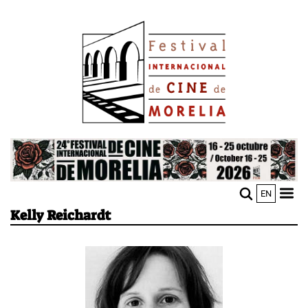
Pasar
Image
al
contenido
principal
Image
EN
M
Sho
Kelly Reichardt
n
mobi
men