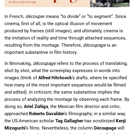
découper
 means “to divide” or “to segment”. Since 
In French, 
cinema, first of all, is the optical illusion of movement 
produced by frames (still images), and ultimately, cinema is 
the imitation of reality and time through attached sequences, 
resulting from the montage. Therefore, 
découpage 
is an 
important substantive in film history.
découpage
 refers to the process of translating, 
In filmmaking, 
shot by shot, what the screenplay expresses in words into 
images (think of 
Alfred Hitchcock
’s drafts, where he specified 
how many of the most important sequences would be filmed 
and edited). In criticism, the same substantive implies the 
process of analyzing the montage by observing each frame. By 
doing so, 
Ariel Zúñiga
, the Mexican film director and critic, 
approached
 Roberto Gavaldón
’s filmography; in a similar way, 
the US-American scholar 
Tag Gallagher 
has scrutinized 
Kenji 
Mizoguchi
’s films. Nevertheless, the column 
Découpage 
will 