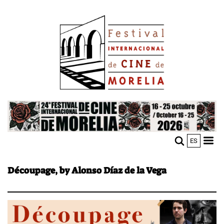
Skip
Image
to
main
content
Image
ES
M
Sho
n
mobi
men
Découpage, by Alonso Díaz de la Vega