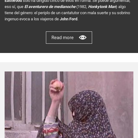
Eastwood
solo ha dirigido cinco de ellos en forma. Se puede argumentar,
eso sí, que
El aventurero de medianoche
(1982,
Honkytonk Man
) algo
tiene del género: el periplo de un cantatutor con mala suerte y su sobrino
ingenuo evoca a los viajeros de
John Ford
.
Read more