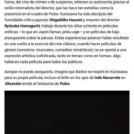
horror, del cine de crimen o de suspenso, retienen su autonomía gracias al
estilo minimalista del director, que las hace tan extrañas como la
presencia en el cuadro de Pulse. Kurosawa ha sido discípulo del
formidable crítico japonés
Shiguéhiko Hasumi
y maestro del director
Ryūsuke Hamaguchi
; trabajó durante los años ochenta en películas
eróticas —lo que en Japón llaman
pinku eig
a— y en películas de bajo
presupuesto sobre la yakuza. Estas experiencias parecen haber resultado
en una vuelta a la esencia del cine clásico, cuando hacer películas de
género (
westerns
, musicales, comedias románticas) no se oponía a una
expresión artística sofisticada, tanto en temas como en formas. Algo
había en cada película para todos los públicos.
Aunque no puedo asegurarlo, imagino que Barker se inspiró en Kurosawa
para su propia película; incluso el brillo en los ojos de
Inde Navarrete
en
Obsesión
remite al fantasma de
Pulse
.