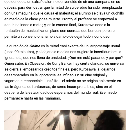
que conoce a un extraño alumno convencido de oír una campana en su
cabeza; para demostrar que la mitad de su cerebro ha sido reemplazada
con una máquina que le causa el malestar, el alumno se clava un cuchillo
en medio de la clase y cae muerto. Pronto, el profesor se empezará a
sentir inclinado a matar, y, en la escena final, Kurosawa cede a la
tentación de musicalizar un plano con cuerdas que berrean, pero se
permite un convencionalismo a cambio de dejar todo inconcluso.
La duración de
Chime
es la mitad casi exacta de un largometraje usual
(unos 90 minutos), y al dejarlo a medias nos sugiere la incertidumbre, la
ignorancia, que nos llena de ansiedad. ¿Qué me está pasando y por qué?
Quién sabe. En Obsesión, de Curry Barker, hay cierta claridad; su universo
se cierra al empezar los créditos finales, pero Kurosawa, al dejarnos
desamparados en la ignorancia, es infinito. En su cine original y
vagamente reconocible —insólito— el miedo no se origina solamente en
las imágenes de fantasmas, de seres incomprensibles, sino en el
destierro de la estabilidad que esperamos del mundo real. Ese miedo
permanece hasta en las mañanas.