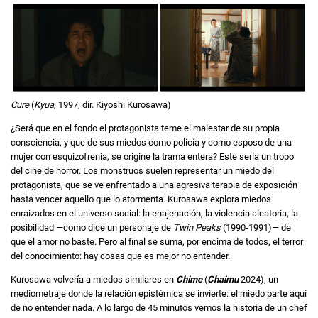
Cure
(
Kyua
, 1997, dir. Kiyoshi Kurosawa)
¿Será que en el fondo el protagonista teme el malestar de su propia
consciencia, y que de sus miedos como policía y como esposo de una
mujer con esquizofrenia, se origine la trama entera? Este sería un tropo
del cine de horror. Los monstruos suelen representar un miedo del
protagonista, que se ve enfrentado a una agresiva terapia de exposición
hasta vencer aquello que lo atormenta. Kurosawa explora miedos
enraizados en el universo social: la enajenación, la violencia aleatoria, la
posibilidad —como dice un personaje de
Twin Peaks
(1990-1991)— de
que el amor no baste. Pero al final se suma, por encima de todos, el terror
del conocimiento: hay cosas que es mejor no entender.
Kurosawa volvería a miedos similares en
Chime
(
Chaimu
2024), un
mediometraje donde la relación epistémica se invierte: el miedo parte aquí
de no entender nada. A lo largo de 45 minutos vemos la historia de un chef