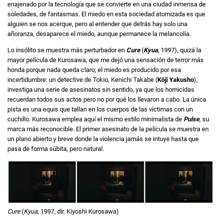
enajenado por la tecnología que se convierte en una ciudad inmensa de
soledades, de fantasmas. El miedo en esta sociedad atomizada es que
alguien se nos acerque, pero al entender que detrás hay solo una
añoranza, desaparece el miedo, aunque permanece la melancolía.
Lo insólito se muestra más perturbador en
Cure
(
Kyua
, 1997), quizá la
mayor película de Kurosawa, que me dejó una sensación de terror más
honda porque nada queda claro; el miedo es producido por esa
incertidumbre: un detective de Tokio, Kenichi Takabe (
Kōji Yakusho
),
investiga una serie de asesinatos sin sentido, ya que los homicidas
recuerdan todos sus actos pero no por qué los llevaron a cabo. La única
pista es una equis que tallan en los cuerpos de las víctimas con un
cuchillo. Kurosawa emplea aquí el mismo estilo minimalista de
Pulse
, su
marca más reconocible. El primer asesinato de la película se muestra en
un plano abierto y breve donde la violencia jamás se intuye hasta que
pasa de forma súbita, pero natural.
Cure
(
Kyua
, 1997, dir. Kiyoshi Kurosawa)