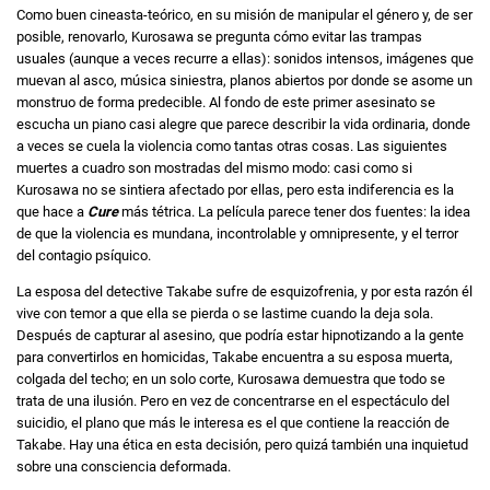
Como buen cineasta-teórico, en su misión de manipular el género y, de ser
posible, renovarlo, Kurosawa se pregunta cómo evitar las trampas
usuales (aunque a veces recurre a ellas): sonidos intensos, imágenes que
muevan al asco, música siniestra, planos abiertos por donde se asome un
monstruo de forma predecible. Al fondo de este primer asesinato se
escucha un piano casi alegre que parece describir la vida ordinaria, donde
a veces se cuela la violencia como tantas otras cosas. Las siguientes
muertes a cuadro son mostradas del mismo modo: casi como si
Kurosawa no se sintiera afectado por ellas, pero esta indiferencia es la
que hace a
Cure
más tétrica. La película parece tener dos fuentes: la idea
de que la violencia es mundana, incontrolable y omnipresente, y el terror
del contagio psíquico.
La esposa del detective Takabe sufre de esquizofrenia, y por esta razón él
vive con temor a que ella se pierda o se lastime cuando la deja sola.
Después de capturar al asesino, que podría estar hipnotizando a la gente
para convertirlos en homicidas, Takabe encuentra a su esposa muerta,
colgada del techo; en un solo corte, Kurosawa demuestra que todo se
trata de una ilusión. Pero en vez de concentrarse en el espectáculo del
suicidio, el plano que más le interesa es el que contiene la reacción de
Takabe. Hay una ética en esta decisión, pero quizá también una inquietud
sobre una consciencia deformada.