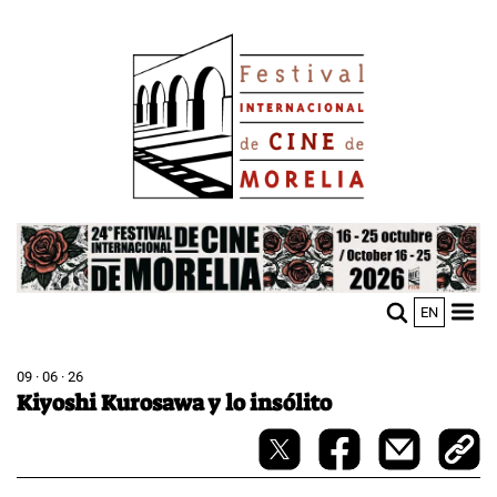
Pasar
Image
al
contenido
principal
Image
EN
M
Sho
n
mobi
men
09 · 06 · 26
Kiyoshi Kurosawa y lo insólito