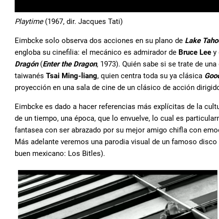
Playtime
(1967, dir. Jacques Tati)
Eimbcke solo observa dos acciones en su plano de
Lake Taho
engloba su cinefilia: el mecánico es admirador de
Bruce Lee
y 
Dragón
(
Enter the Dragon
, 1973). Quién sabe si se trate de una
taiwanés
Tsai Ming-liang
, quien centra toda su ya clásica
Good
proyección en una sala de cine de un clásico de acción dirigi
Eimbcke es dado a hacer referencias más explícitas de la cul
de un tiempo, una época, que lo envuelve, lo cual es particula
fantasea con ser abrazado por su mejor amigo chifla con emoc
Más adelante veremos una parodia visual de un famoso disco 
buen mexicano: Los Bitles).