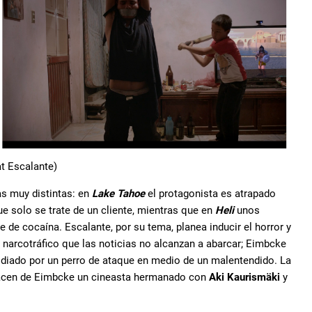
at Escalante)
s muy distintas: en
Lake Tahoe
el protagonista es atrapado
ue solo se trate de un cliente, mientras que en
Heli
unos
 de cocaína. Escalante, por su tema, planea inducir el horror y
el narcotráfico que las noticias no alcanzan a abarcar; Eimbcke
odiado por un perro de ataque en medio de un malentendido. La
y hacen de Eimbcke un cineasta hermanado con
Aki Kaurismäki
y