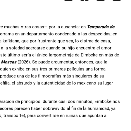
re muchas otras cosas— por la ausencia: en
Temporada de
e derrama en un departamento condenado a las despedidas; en
kafkiana, que por frustrante que sea, lo distrae de casa,
a la soledad acercarse cuando su hijo encuentra el amor
Este último sería el único largometraje de Eimbcke en más de
e
Moscas
(2026). Se puede argumentar, entonces, que la
quien exhibe en sus tres primeras películas una forma
í produce una de las filmografías más singulares de su
filia, el absurdo y la autenticidad de lo mexicano su lugar
ración de principios: durante casi dos minutos, Eimbcke nos
edores parecen haber sobrevivido al fin de la humanidad, ya
o, transporte), para convertirse en ruinas que apuntan a