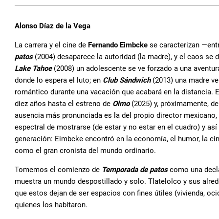
Alonso Díaz de la Vega
La carrera y el cine de
Fernando Eimbcke
se caracterizan —ent
patos
(2004) desaparece la autoridad (la madre), y el caos s
Lake Tahoe
(2008) un adolescente se ve forzado a una aventura 
donde lo espera el luto; en
Club Sándwich
(2013) una madre ve 
romántico durante una vacación que acabará en la distancia. 
diez años hasta el estreno de
Olmo
(2025) y, próximamente, d
ausencia más pronunciada es la del propio director mexicano, 
espectral de mostrarse (de estar y no estar en el cuadro) y as
generación: Eimbcke encontró en la economía, el humor, la cine
como el gran cronista del mundo ordinario.
Tomemos el comienzo de
Temporada de patos
como una decla
muestra un mundo despostillado y solo. Tlatelolco y sus alred
que estos dejan de ser espacios con fines útiles (vivienda, oci
quienes los habitaron.