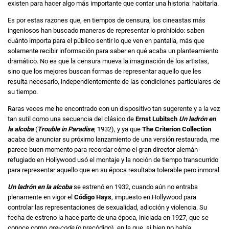
existen para hacer algo más importante que contar una historia: habitarla.
Es por estas razones que, en tiempos de censura, los cineastas más
ingeniosos han buscado maneras de representar lo prohibido: saben
cuánto importa para el público sentir lo que ven en pantalla, más que
solamente recibir información para saber en qué acaba un planteamiento
dramático. No es que la censura mueva la imaginación de los artistas,
sino que los mejores buscan formas de representar aquello que les
resulta necesario, independientemente de las condiciones particulares de
su tiempo.
Raras veces me he encontrado con un dispositivo tan sugerente y a la vez
tan sutil como una secuencia del clásico de
Ernst Lubitsch
Un ladrón en
la alcoba
(
Trouble in Paradise
, 1932), y ya que
The Criterion Collection
acaba de anunciar su próximo lanzamiento de una versión restaurada, me
parece buen momento para recordar cómo el gran director alemán
refugiado en Hollywood usó el montaje y la noción de tiempo transcurrido
para representar aquello que en su época resultaba tolerable pero inmoral.
Un ladrón en la alcoba
se estrenó en 1932, cuando aún no entraba
plenamente en vigor el
Código Hays
, impuesto en Hollywood para
controlar las representaciones de sexualidad, adicción y violencia. Su
fecha de estreno la hace parte de una época, iniciada en 1927, que se
conoce como
pre-code
(o precódigo), en la que, si bien no había