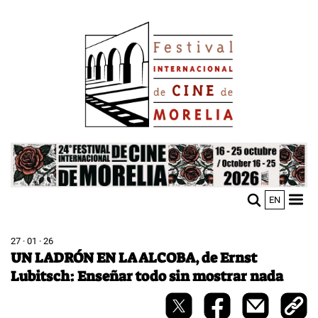
Pasar
Image
al
contenido
principal
Image
EN
M
Sho
n
mobi
men
27 · 01 · 26
UN LADRÓN EN LA ALCOBA, de Ernst
Lubitsch: Enseñar todo sin mostrar nada