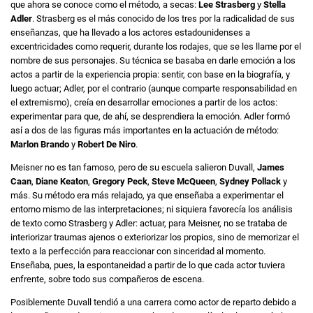
que ahora se conoce como el método, a secas:
Lee Strasberg
y
Stella
Adler
. Strasberg es el más conocido de los tres por la radicalidad de sus
enseñanzas, que ha llevado a los actores estadounidenses a
excentricidades como requerir, durante los rodajes, que se les llame por el
nombre de sus personajes. Su técnica se basaba en darle emoción a los
actos a partir de la experiencia propia: sentir, con base en la biografía, y
luego actuar; Adler, por el contrario (aunque comparte responsabilidad en
el extremismo), creía en desarrollar emociones a partir de los actos:
experimentar para que, de ahí, se desprendiera la emoción. Adler formó
así a dos de las figuras más importantes en la actuación de método:
Marlon Brando
y
Robert De Niro
.
Meisner no es tan famoso, pero de su escuela salieron Duvall,
James
Caan
,
Diane Keaton
,
Gregory Peck
,
Steve McQueen
,
Sydney Pollack
y
más. Su método era más relajado, ya que enseñaba a experimentar el
entorno mismo de las interpretaciones; ni siquiera favorecía los análisis
de texto como Strasberg y Adler: actuar, para Meisner, no se trataba de
interiorizar traumas ajenos o exteriorizar los propios, sino de memorizar el
texto a la perfección para reaccionar con sinceridad al momento.
Enseñaba, pues, la espontaneidad a partir de lo que cada actor tuviera
enfrente, sobre todo sus compañeros de escena.
Posiblemente Duvall tendió a una carrera como actor de reparto debido a