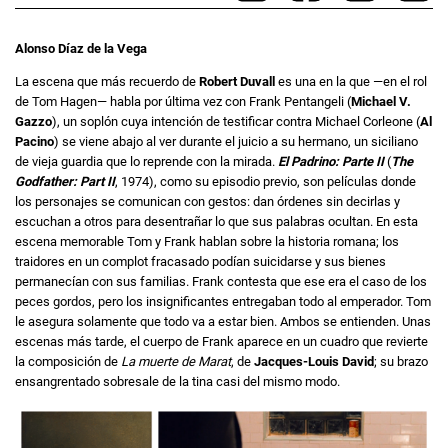
Alonso Díaz de la Vega
La escena que más recuerdo de
Robert Duvall
es una en la que —en el rol
de Tom Hagen— habla por última vez con Frank Pentangeli (
Michael V.
Gazzo
), un soplón cuya intención de testificar contra Michael Corleone (
Al
Pacino
) se viene abajo al ver durante el juicio a su hermano, un siciliano
de vieja guardia que lo reprende con la mirada.
El Padrino: Parte II
(
The
Godfather: Part II
, 1974), como su episodio previo, son películas donde
los personajes se comunican con gestos: dan órdenes sin decirlas y
escuchan a otros para desentrañar lo que sus palabras ocultan. En esta
escena memorable Tom y Frank hablan sobre la historia romana; los
traidores en un complot fracasado podían suicidarse y sus bienes
permanecían con sus familias. Frank contesta que ese era el caso de los
peces gordos, pero los insignificantes entregaban todo al emperador. Tom
le asegura solamente que todo va a estar bien. Ambos se entienden. Unas
escenas más tarde, el cuerpo de Frank aparece en un cuadro que revierte
la composición de
La muerte de Marat
, de
Jacques-Louis David
; su brazo
ensangrentado sobresale de la tina casi del mismo modo.