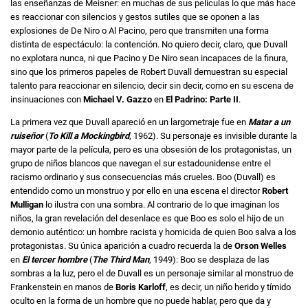
las enseñanzas de Meisner: en muchas de sus películas lo que más hace
es reaccionar con silencios y gestos sutiles que se oponen a las
explosiones de De Niro o Al Pacino, pero que transmiten una forma
distinta de espectáculo: la contención. No quiero decir, claro, que Duvall
no explotara nunca, ni que Pacino y De Niro sean incapaces de la finura,
sino que los primeros papeles de Robert Duvall demuestran su especial
talento para reaccionar en silencio, decir sin decir, como en su escena de
insinuaciones con
Michael V. Gazzo
en
El Padrino: Parte II
.
La primera vez que Duvall apareció en un largometraje fue en
Matar a un
ruiseñor
(
To Kill a Mockingbird
, 1962). Su personaje es invisible durante la
mayor parte de la película, pero es una obsesión de los protagonistas, un
grupo de niños blancos que navegan el sur estadounidense entre el
racismo ordinario y sus consecuencias más crueles. Boo (Duvall) es
entendido como un monstruo y por ello en una escena el director
Robert
Mulligan
lo ilustra con una sombra. Al contrario de lo que imaginan los
niños, la gran revelación del desenlace es que Boo es solo el hijo de un
demonio auténtico: un hombre racista y homicida de quien Boo salva a los
protagonistas. Su única aparición a cuadro recuerda la de
Orson Welles
en
El tercer hombre
(
The Third Man
, 1949): Boo se desplaza de las
sombras a la luz, pero el de Duvall es un personaje similar al monstruo de
Frankenstein en manos de
Boris Karloff
, es decir, un niño herido y tímido
oculto en la forma de un hombre que no puede hablar, pero que da y