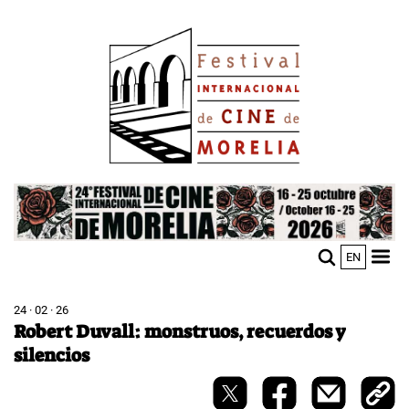
Pasar
Image
al
contenido
principal
Image
EN
M
Sho
n
mobi
men
24 · 02 · 26
Robert Duvall: monstruos, recuerdos y
silencios