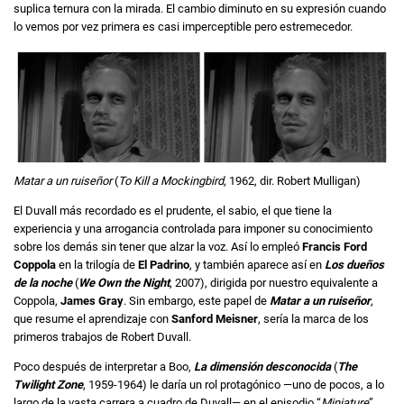
suplica ternura con la mirada. El cambio diminuto en su expresión cuando
lo vemos por vez primera es casi imperceptible pero estremecedor.
Matar a un ruiseñor
(
To Kill a Mockingbird
, 1962, dir. Robert Mulligan)
El Duvall más recordado es el prudente, el sabio, el que tiene la
experiencia y una arrogancia controlada para imponer su conocimiento
sobre los demás sin tener que alzar la voz. Así lo empleó
Francis Ford
Coppola
en la trilogía de
El Padrino
, y también aparece así en
Los dueños
de la noche
(
We Own the Night
, 2007), dirigida por nuestro equivalente a
Coppola,
James Gray
. Sin embargo, este papel de
Matar a un ruiseñor
,
que resume el aprendizaje con
Sanford Meisner
, sería la marca de los
primeros trabajos de Robert Duvall.
Poco después de interpretar a Boo,
La dimensión desconocida
(
The
Twilight Zone
, 1959-1964) le daría un rol protagónico —uno de pocos, a lo
largo de la vasta carrera a cuadro de Duvall— en el episodio “
Miniature
”,