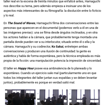
taller real en la escena de treinta minutos que enfaticé antes, Hamaguchi
nos describe su tema, pero además empieza a insinuar uno de los
aspectos más interesantes de su filmografía: la disolución entre lo ficticio
y lo real.
En
The Sound of Waves
, Hamaguchi filma dos conversaciones entre las
personas que aparecen en el documental (podemos verlo a él en una de
las imágenes previas): una se filma desde ángulos inclinados, y en otra
los actores hablan a la cámara, que probablemente tenga montada una
pantalla donde pueden ver a su interlocutor, situado entre él o ella y la
cámara. Hamaguchi y su codirector,
Ko Sakai
, entretejen ambas
conversaciones y producen una ilusión de continuidad: la gente es
auténtica y habla de forma espontánea, pero la técnica empleada es más
propia de la ficción: una manipulación potencia la impresión de sinceridad.
El taller en
Happy Hour
posee esa ambivalencia de lo planeado y lo
espontáneo. Cuando un ejercicio sale mal (particularmente uno en que
todos los integrantes del taller juntan sus espaldas y se deben levantar
juntos), probablemente es porque en verdad salió mal.