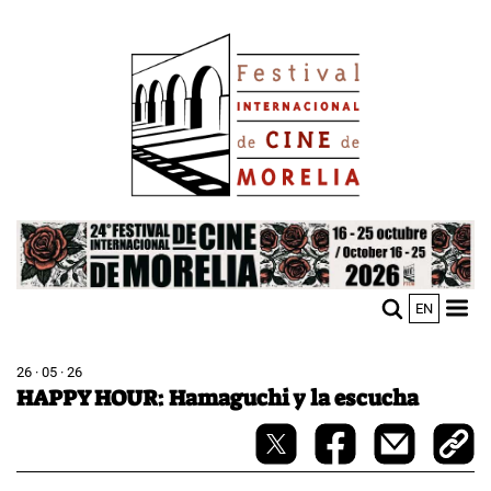
Pasar
Image
al
contenido
principal
Image
EN
M
Sho
n
mobi
men
26 · 05 · 26
HAPPY HOUR: Hamaguchi y la escucha