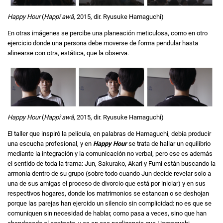
Happy Hour
(
Happî awâ
, 2015, dir. Ryusuke Hamaguchi)
En otras imágenes se percibe una planeación meticulosa, como en otro
ejercicio donde una persona debe moverse de forma pendular hasta
alinearse con otra, estática, que la observa.
Happy Hour
(
Happî awâ
, 2015, dir. Ryusuke Hamaguchi)
El taller que inspiró la película, en palabras de Hamaguchi, debía producir
una escucha profesional, y en
Happy Hour
se trata de hallar un equilibrio
mediante la integración y la comunicación no verbal, pero ese es además
el sentido de toda la trama: Jun, Sakurako, Akari y Fumi están buscando la
armonía dentro de su grupo (sobre todo cuando Jun decide revelar solo a
una de sus amigas el proceso de divorcio que está por iniciar) y en sus
respectivos hogares, donde los matrimonios se estancan o se deshojan
porque las parejas han ejercido un silencio sin complicidad: no es que se
comuniquen sin necesidad de hablar, como pasa a veces, sino que han