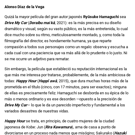
Alonso Díaz de la Vega
Quizá la mayor película del gran autor japonés
Ryūsuke Hamaguchi
sea
Drive My Car
(
Doraibu mai kâ
, 2021): es la más precisa en su diseño
dramático y visual; según su vasto público, es la más entretenida, lo cual
dice mucho sobre su ritmo, meticulosamente montado, y, como toda la
filmografía del director, es hondamente humana, ya que reparte
compasión a todos sus personajes como un regalo: observa y escucha a
cada cual con una paciencia que va más allá de lo prudente o lo justo. Ni
se me ocurre un adjetivo para rematar.
Sin embargo, la película que estableció su reputación internacional es la
que más me interesa por tratarse, probablemente, de la más ambiciosa de
todas:
Happy Hour
(
Happî awâ
, 2015), que dura muchas horas más de la
prometida en el título (cinco, con 17 minutos, para ser exactos); ninguna
de ellas es precisamente feliz. Hamaguchi se desborda en su épica de lo
más o menos ordinario y es ese desorden —opuesto a la precisión de
Drive My Car
— lo que le da un parecido imperfecto y fundamental a los
variados desastres de nuestras vidas.
Happy Hour
se trata, en principio, de cuatro mujeres de la ciudad
japonesa de Kobe: Jun (
Rira Kawamura
), ama de casa a punto de
divorciarse en un proceso nada menos que misógino; Sakurako (
Hazuki