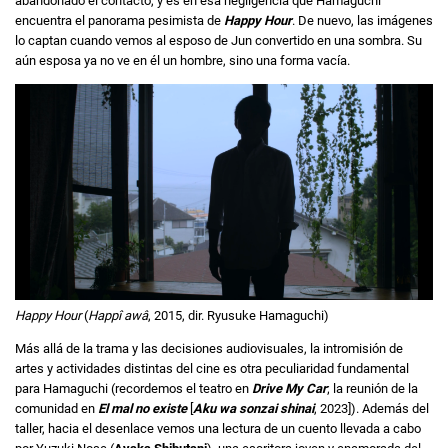
abandonado el contacto, y es en esa negligencia que Hamaguchi
encuentra el panorama pesimista de
Happy Hour
. De nuevo, las imágenes
lo captan cuando vemos al esposo de Jun convertido en una sombra. Su
aún esposa ya no ve en él un hombre, sino una forma vacía.
Happy Hour
(
Happî awâ
, 2015, dir. Ryusuke Hamaguchi)
Más allá de la trama y las decisiones audiovisuales, la intromisión de
artes y actividades distintas del cine es otra peculiaridad fundamental
para Hamaguchi (recordemos el teatro en
Drive My Car
; la reunión de la
comunidad en
El mal no existe
[
Aku wa sonzai shinai
, 2023]). Además del
taller, hacia el desenlace vemos una lectura de un cuento llevada a cabo