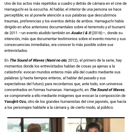
Uno de los actos más repetidos a cuadro y detrás de cámara en el cine de
Hamaguchi es la escucha. Al hablar, el interior de una persona se hace
perceptible; es al ponerle atención a sus palabras que descubrimos
traumas, preferencias y los eventos detrás de ambos. Hamaguchi había
dirigido en años anteriores documentales sobre el terremoto y el tsunami
de 2011 —un evento aludido también en
Asako I & II
(2018)—, donde su
intención, más que documentar testimonios sobre el evento mismo y sus
consecuencias inmediatas, era conocer lo más posible sobre sus
entrevistados.
En
The Sound of Waves
(
Nami no oto
, 2012), el primero de la serie, hay
momentos donde los entrevistados hablan de cosas ya ajenas a la
catástrofe: evocan mundos enteros más allá del cuadro mediante sus
palabras (y hasta tiempos enteros, al hablar del pasado y sus
expectativas del futuro) para recordarnos que, ante todo, son universos
concentrados en formas humanas. Hamaguchi, en
The Sound of Waves
,
se compromete a ello mediante imágenes que evocan la composición de
Yasujirō Ozu
, otro de los grandes humanistas del cine japonés, que hacía
a los personajes hablarle a la cámara y, de cierto modo, al público.