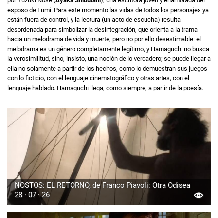
por Yuzuki Nose (
Ayaka Shibutani
), una escritora joven y enamorada del
esposo de Fumi. Para este momento las vidas de todos los personajes ya
están fuera de control, y la lectura (un acto de escucha) resulta
desordenada para simbolizar la desintegración, que orienta a la trama
hacia un melodrama de vida y muerte, pero no por ello desestimable: el
melodrama es un género completamente legítimo, y Hamaguchi no busca
la verosimilitud, sino, insisto, una noción de lo verdadero; se puede llegar a
ella no solamente a partir de los hechos, como lo demuestran sus juegos
con lo ficticio, con el lenguaje cinematográfico y otras artes, con el
lenguaje hablado. Hamaguchi llega, como siempre, a partir de la poesía.
NOSTOS: EL RETORNO, de Franco Piavoli: Otra Odisea
28 · 07 · 26