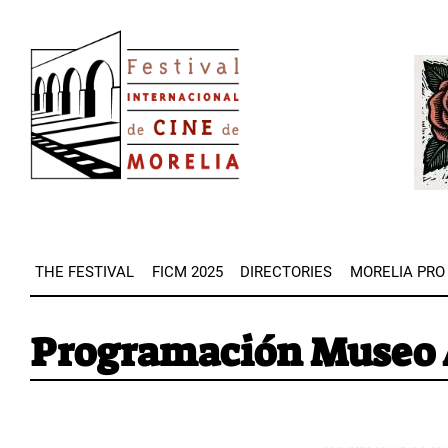
Skip
Image
to
Imag
main
content
THE FESTIVAL
FICM 2025
DIRECTORIES
MORELIA PRO
Programación Museo 