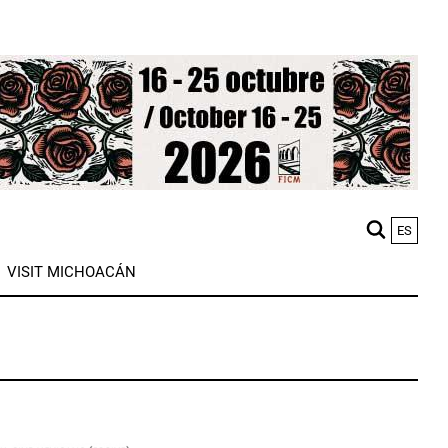
ES
M
VISIT MICHOACÁN
n