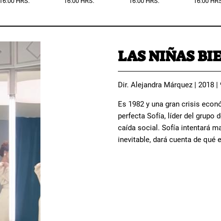
16:00 HRS.
16:00 HRS.
16:00 HRS.
16:00 HRS
LAS NIÑAS BI
Dir. Alejandra Márquez | 2018 |
Es 1982 y una gran crisis econ
perfecta Sofía, líder del grupo 
caída social. Sofía intentará 
inevitable, dará cuenta de qué 