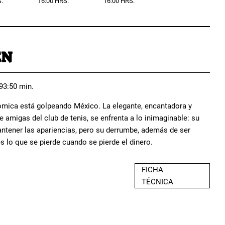
.
16:00 HRS.
16:00 HRS.
EN
 93:50 min.
ómica está golpeando México. La elegante, encantadora y
de amigas del club de tenis, se enfrenta a lo inimaginable: su
mantener las apariencias, pero su derrumbe, además de ser
es lo que se pierde cuando se pierde el dinero.
FICHA
TÉCNICA