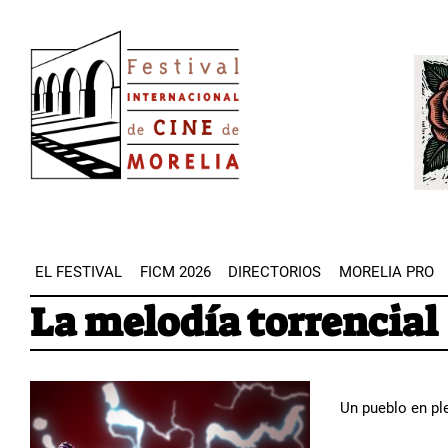
Pasar
Image
al
Imag
contenido
principal
EL FESTIVAL
FICM 2026
DIRECTORIOS
MORELIA PRO
La melodía torrencial
Un pueblo en ple