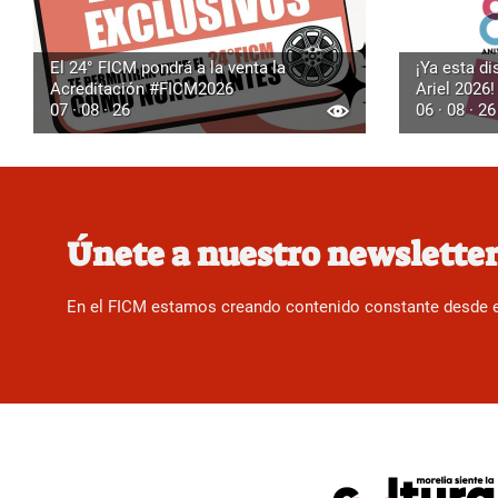
El 24° FICM pondrá a la venta la
¡Ya esta di
Acreditación #FICM2026
Ariel 2026!
07 · 08 · 26
06 · 08 · 26
Únete a nuestro newslette
En el FICM estamos creando contenido constante desde el f