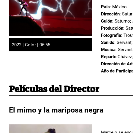
País
: México
Dirección
: Satu
Guión
: Saturno;
Producción
: Sa
Fotografía
: Trou
Sonido
: Servant
2022 | Color | 06:55
Música
: Servant
Reparto
:Chávez;
Dirección de Ar
Año de Particip
Películas del Director
El mimo y la mariposa negra
Marcelo se encu