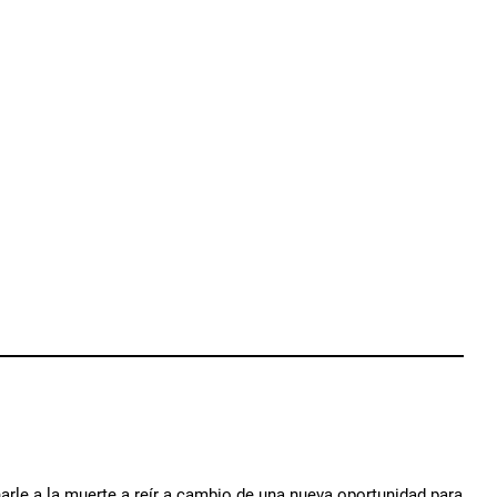
arle a la muerte a reír a cambio de una nueva oportunidad para