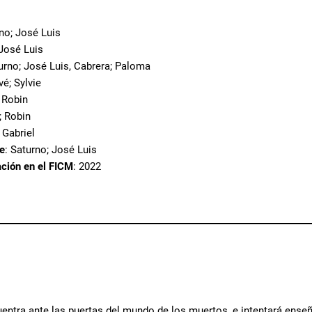
rno; José Luis
 José Luis
turno; José Luis, Cabrera; Paloma
vé; Sylvie
; Robin
; Robin
 Gabriel
te
: Saturno; José Luis
ación en el FICM
: 2022
entra ante las puertas del mundo de los muertos, e intentará enseñ