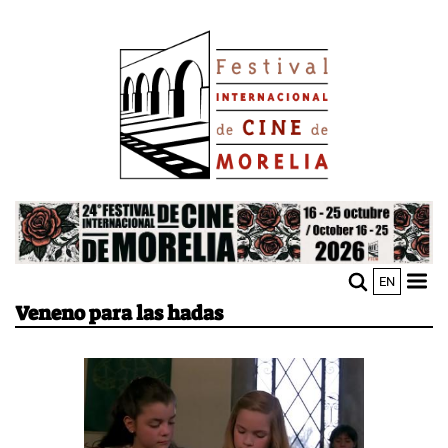
Pasar
Image
al
contenido
principal
Image
EN
M
Sho
Veneno para las hadas
n
mobi
men