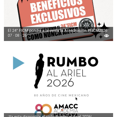
El 24° FICM pondrá a la venta la Acreditación #FICM2026
07 · 08 · 26
¡Ya esta disponible el ciclo Rumbo al Ariel 2026!