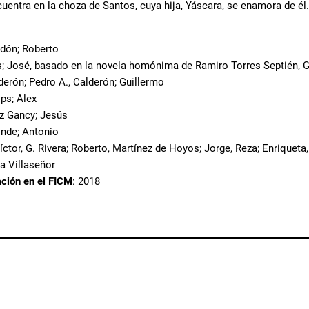
uentra en la choza de Santos, cuya hija, Yáscara, se enamora de él.
ldón; Roberto
s; José, basado en la novela homónima de Ramiro Torres Septién, Gav
lderón; Pedro A., Calderón; Guillermo
lips; Alex
z Gancy; Jesús
onde; Antonio
Víctor, G. Rivera; Roberto, Martínez de Hoyos; Jorge, Reza; Enriqueta
a Villaseñor
ación en el FICM
: 2018