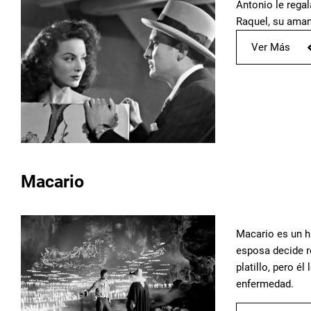
Antonio le rega
Raquel, su aman
Ver Más
Macario
Macario es un h
esposa decide r
platillo, pero é
enfermedad.