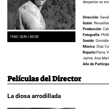
despertar se enc
Dirección
: Gava
Guión
: Revuelta
Producción
: Ca
Fotografía
: Phil
1950 | B/N | 85:00
Sonido
: Gonzále
Música
: Díaz C
Reparto
:Parra; 
Jaime, Ana Marí
Año de Particip
Películas del Director
La diosa arrodillada