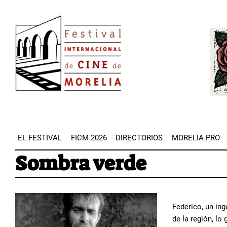
Pasar
Image
al
Imag
contenido
principal
EL FESTIVAL
FICM 2026
DIRECTORIOS
MORELIA PRO
Sombra verde
Federico, un ing
de la región, lo