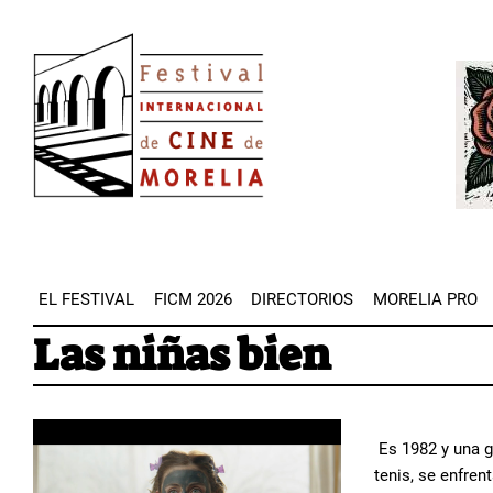
Pasar
Image
al
Imag
contenido
principal
EL FESTIVAL
FICM 2026
DIRECTORIOS
MORELIA PRO
Las niñas bien
Es 1982 y una g
tenis, se enfren