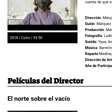
cuenta de qué e
Dirección
: Márq
Guión
: Márquez 
Producción
: Mai
Fotografía
: Ludl
2018 | Color | 93:50
Sonido
: Yaya; A
Música
: Barrei
Reparto
:Medina;
Dirección de Ar
Año de Particip
Películas del Director
El norte sobre el vacío