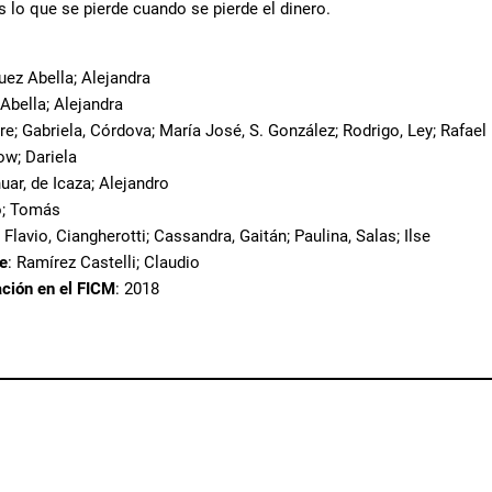
s lo que se pierde cuando se pierde el dinero.
uez Abella; Alejandra
Abella; Alejandra
re; Gabriela, Córdova; María José, S. González; Rodrigo, Ley; Rafael
ow; Dariela
nuar, de Icaza; Alejandro
ro; Tomás
 Flavio, Ciangherotti; Cassandra, Gaitán; Paulina, Salas; Ilse
te
: Ramírez Castelli; Claudio
ación en el FICM
: 2018