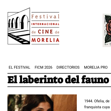
Pasar
Image
al
Imag
contenido
principal
EL FESTIVAL
FICM 2026
DIRECTORIOS
MORELIA PRO
El laberinto del fauno
1944. Ofelia, de
franquista cuya 