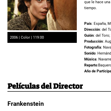
que le hace una 
tiempo.
País
: España, M
Dirección
: del T
Guión
: del Toro
2006 | Color | 119:00
Producción
: Aug
Fotografía
: Nava
Sonido
: Hernánd
Música
: Navarre
Reparto
:Baquero
Año de Particip
Películas del Director
Frankenstein