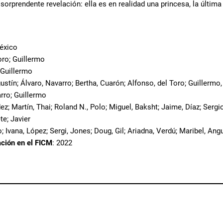
sorprendente revelación: ella es en realidad una princesa, la últim
éxico
oro; Guillermo
; Guillermo
ustín; Álvaro, Navarro; Bertha, Cuarón; Alfonso, del Toro; Guillermo,
rro; Guillermo
ez; Martín, Thai; Roland N., Polo; Miguel, Baksht; Jaime, Díaz; Sergi
te; Javier
; Ivana, López; Sergi, Jones; Doug, Gil; Ariadna, Verdú; Maribel, Ang
ación en el FICM
: 2022