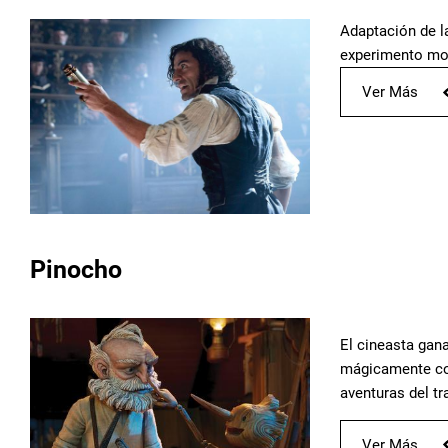
Adaptación de la
experimento mon
Ver Más
Pinocho
El cineasta gan
mágicamente cob
aventuras del t
Ver Más