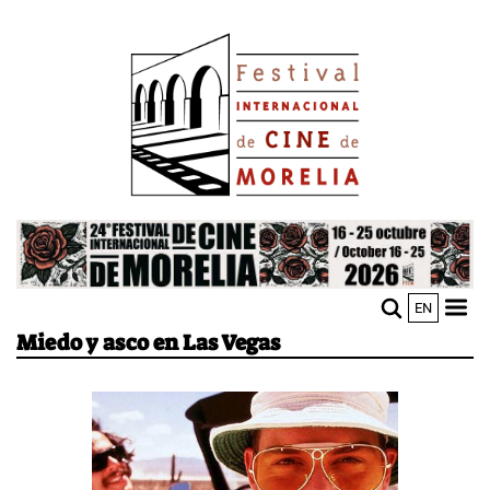
Pasar
Image
al
contenido
principal
Image
EN
M
Sho
Miedo y asco en Las Vegas
n
mobi
men