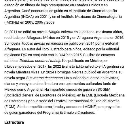
dirección en filmes de bajo presupuesto en Estados Unidos y en
Argentina. Ganó concursos de guión en el Instituto de Cinematografía
Argentina (INCAA) en 2001, y en el Instituto Mexicano de Cinematografía
(IMCINE) en 2005, 2006 y 2009.
En 2011 se editó su novela
Ningún infierno
en la editorial mexicana Aldus,
reeditada por Alfaguara México en 2015 y en Alfaguara Argentina en 2016.
Su novela
Todo lo demás es mentira
se publicó en 2014 por la editorial
Alfaguara. Es autor del libro ilustrado para niños, editado por la editorial
mexicana EyC en conjunto con la BUAP en 2015. Su libro de ensayos
satíricos
Diatribas contra el trabajo
fue publicado en México por
Librosampleados en 2017. En 2022 Evaristo Editorial editó en Argentina su
novela Mientras vivas. En 2024 Hormigas Negras publicó en Argentina su
novela negra
Sus restos descansan
. Ha publicado cuentos en revistas,
diarios y ensayos sobre literatura en suplementos culturales tanto de
México como Argentina. Ha impartido cursos de guion en SOGEM
(Sociedad General de Escritores de México), en la EME (Escuela Mexicana
de Escritores) y en la sede del Festival Internacional de Cine de Morelia
(FICM). Se desempeñó como jurado y asesor en IMCINE para proyectos
de guion ganadores del Programa Estímulo a Creadores.
Estructura