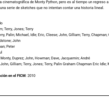
era cinematográfica de Monty Python, pero es al tiempo un regreso 
una serie de sketches que no intentan contar una historia lineal.
do
am; Terry, Jones; Terry
erry, Palin; Michael, Idle; Eric, Cleese; John, Gilliam; Terry, Chapman
ldstone; John
nan; Peter
ul
; Monty, Duprez; John, Howman; Dave, Jacquemin; André
 John, Gilliam; Terry, Jones; Terry, Palin Graham Chapman Eric Idle; 
ación en el FICM
: 2010