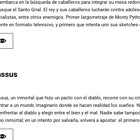
e embarca en la búsqueda de caballeros para integrar su mesa redond
usque el Santo Grial. El rey y sus caballeros lucharán contra adole
alistas, entre otros enemigos. Primer largometraje de Monty Pyth
ente en formato televisivo, y primero que intenta unir sus sketches 
assus
sus, un inmortal que hizo un pacto con el diablo, recorre con su ci
entrar a un mundo imaginario donde se hacen realidad los sueños. 
enfrentar al diablo y elegir entre el bien y el mal. Nadie sabe tampo
ano inmortal; en un intento por salvarla, volverá a apostar: el prim