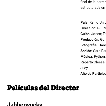
final de la carr
estructurada en 
País
: Reino Uni
Dirección
: Gilli
Guión
: Jones; T
Producción
: Go
Fotografía
: Han
Sonido
: Carr; Pa
Música
: Python
Reparto
:Cleese;
Judy
Año de Particip
Películas del Director
Jabberwocky