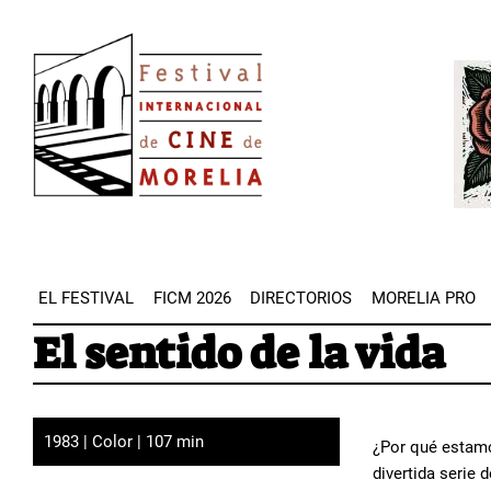
Pasar
Image
al
Imag
contenido
principal
EL FESTIVAL
FICM 2026
DIRECTORIOS
MORELIA PRO
El sentido de la vida
1983 | Color | 107 min
¿Por qué estamo
divertida serie 