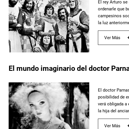
El rey Arturo s
ordenarle que b
campesinos soci
la luz anteriorm
Ver Más
El mundo imaginario del doctor Parn
El doctor Parnas
posibilidad de 
verá obligada a 
la hija del anci
Ver Más