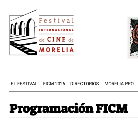
Pasar
Image
al
Imag
contenido
principal
EL FESTIVAL
FICM 2026
DIRECTORIOS
MORELIA PRO
Programación FICM