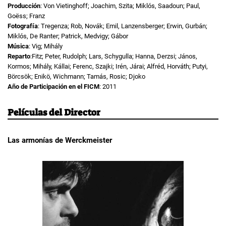
Producción
: Von Vietinghoff; Joachim, Szita; Miklós, Saadoun; Paul,
Goëss; Franz
Fotografía
: Tregenza; Rob, Novák; Emil, Lanzensberger; Erwin, Gurbán;
Miklós, De Ranter; Patrick, Medvigy; Gábor
Música
: Vig; Mihály
Reparto
:Fitz; Peter, Rudolph; Lars, Schygulla; Hanna, Derzsi; János,
Kormos; Mihály, Kállai; Ferenc, Szajki; Irén, Járai; Alfréd, Horváth; Putyi,
Börcsök; Enikö, Wichmann; Tamás, Rosic; Djoko
Año de Participación en el FICM
: 2011
Películas del Director
Las armonías de Werckmeister