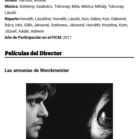
Sonido
: Vámosi; András
Música
: Szörényi; Szabolcs, Tolcsvay; Béla, Móricz; Mihály, Tolcsvay;
László
Reparto
:Horváth; Lászlóné, Horváth; László, Kun; Gábor, Kun; Gáborné,
Rácz; Irén, Oláh; Jánosné, Szekeres; Jánosné, Horváth; Krisztina, Korn;
József, Kádár; Adrienn
Año de Participación en el FICM
: 2011
Películas del Director
Las armonías de Werckmeister