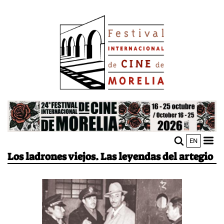
Pasar
Image
al
contenido
principal
Image
EN
M
Sho
Los ladrones viejos. Las leyendas del artegio
n
mobi
men