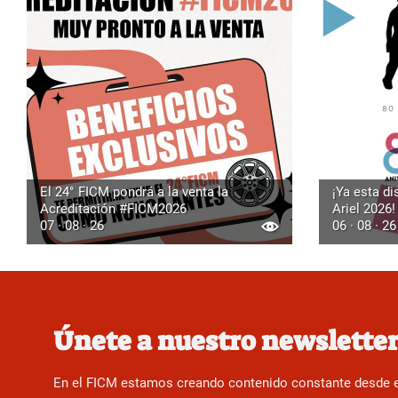
El 24° FICM pondrá a la venta la
¡Ya esta di
Acreditación #FICM2026
Ariel 2026!
07 · 08 · 26
06 · 08 · 26
Únete a nuestro newslette
En el FICM estamos creando contenido constante desde el f