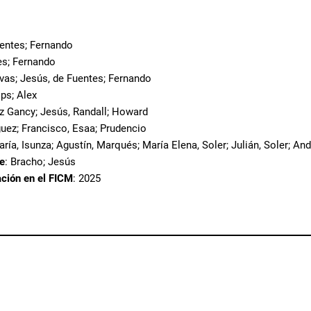
uentes; Fernando
es; Fernando
ovas; Jesús, de Fuentes; Fernando
lips; Alex
z Gancy; Jesús, Randall; Howard
uez; Francisco, Esaa; Prudencio
María, Isunza; Agustín, Marqués; María Elena, Soler; Julián, Soler; And
te
: Bracho; Jesús
ación en el FICM
: 2025