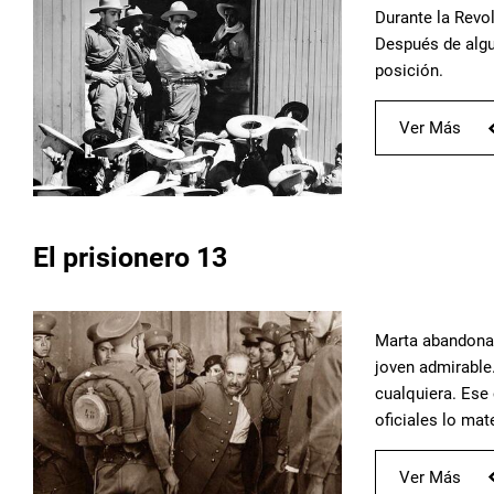
Durante la Revo
Después de algun
posición.
Ver Más
El prisionero 13
Marta abandona 
joven admirable
cualquiera. Ese
oficiales lo mate
Ver Más