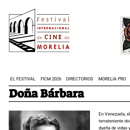
Pasar
Image
al
Imag
contenido
principal
EL FESTIVAL
FICM 2026
DIRECTORIOS
MORELIA PRO
Doña Bárbara
En Venezuela, el
terrateniente do
dueña de vidas 