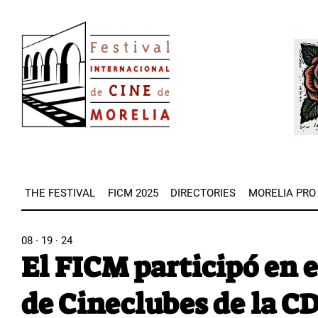
Skip
Image
to
Imag
main
content
THE FESTIVAL
FICM 2025
DIRECTORIES
MORELIA PRO
08 · 19 · 24
El FICM participó en 
de Cineclubes de la C