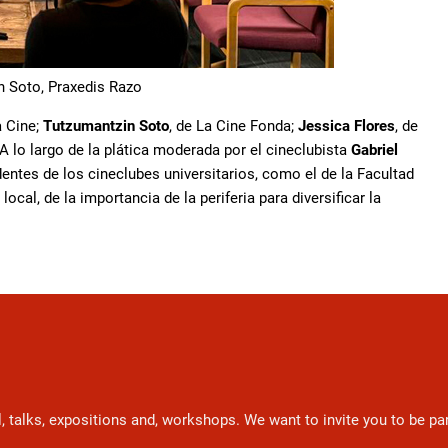
n Soto, Praxedis Razo
a Cine;
Tutzumantzin Soto
, de La Cine Fonda;
Jessica Flores
, de
 A lo largo de la plática moderada por el cineclubista
Gabriel
entes de los cineclubes universitarios, como el de la Facultad
ocal, de la importancia de la periferia para diversificar la
l, talks, expositions and, workshops. We want to invite you to be p