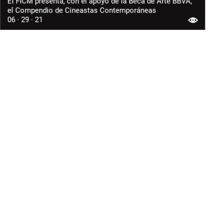
El FICM presenta, con el apoyo de la Beca de Arte BBVA,
el Compendio de Cineastas Contemporáneas
06 · 29 · 21