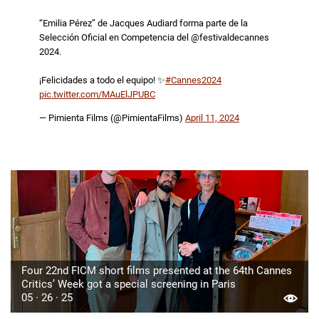
“Emilia Pérez” de Jacques Audiard forma parte de la
Selección Oficial en Competencia del @festivaldecannes
2024.
¡Felicidades a todo el equipo! ✨
#Cannes2024
pic.twitter.com/MAuElJPUBC
— Pimienta Films (@PimientaFilms)
April 11, 2024
Four 22nd FICM short films presented at the 64th Cannes
Critics’ Week got a special screening in Paris
05 · 26 · 25