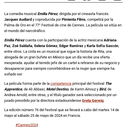
La comedia musical
Emilia Pérez
, dirigida por el cineasta francés
Jacques Audiard
y coproducida por
Pimienta Films
, competirá por la
Palma de Oro en el 77° Festival de cine de Cannes. La película se sitúa en
el mundo del narcotráfico.
Emilia Pérez
cuenta con la participación de la actriz mexicana
Adriana
Paz
,
Zoé Saldaña
,
Selena Gómez
,
Edgar Ramírez
y
Karla Sofía Gascón
,
entre otros. La cinta es un musical que sigue la historia de Rita, una
abogada de un gran bufete en México que un día recibe una oferta
inesperada: ayudar al temido jefe de un cartel a retirarse de su negocio y
desaparecer para siempre convirtiéndose en la mujer que siempre ha
soñado ser.
La película forma parte de la
competencia
principal del festival
The
Apprentice
, de Ali Abbasi;
Motel Destino
, de Karim Aïnouz y
Bird
, de
Andrea Arnold, entre otras, y el título ganador será seleccionado por un
jurado presidido por la directora estadounidense
Greta Gerwig
.
La edición número 76 del festival que se llevará a cabo del martes 14 de
mayo al sábado 25 de mayo de 2024 en Francia.
#Cannes2024