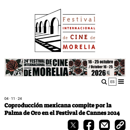
Skip
Image
to
main
content
Image
ES
M
Sho
n
mobi
men
04 · 11 · 24
Coproducción mexicana compite por la
Palma de Oro en el Festival de Cannes 2024