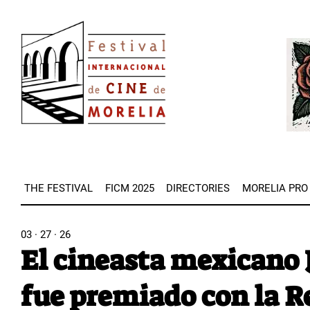
Skip
Image
to
Imag
main
content
THE FESTIVAL
FICM 2025
DIRECTORIES
MORELIA PRO
03 · 27 · 26
El cineasta mexicano 
fue premiado con la 