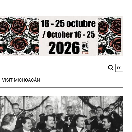
ES
M
VISIT MICHOACÁN
n