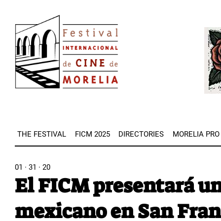
Skip
Image
to
Imag
main
content
THE FESTIVAL
FICM 2025
DIRECTORIES
MORELIA PRO
01 · 31 · 20
El FICM presentará un
mexicano en San Fran