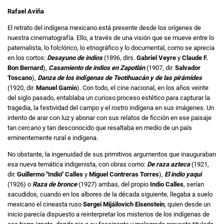
Rafael Aviña
El retrato del indígena mexicano está presente desde los orígenes de
nuestra cinematografía. Ello, a través de una visión que se mueve entre lo
paternalista, lo folclórico, lo etnográfico y lo documental, como se aprecia
en los cortos:
Desayuno de indios
(1896, dirs.
Gabriel Veyre
y
Claude F.
Bon Bernard
),
Casamiento de indios en Zapotlán
(1907, dir.
Salvador
Toscano
),
Danza de los indígenas de Teotihuacán y de las pirámides
(1920, dir.
Manuel Gamio
). Con todo, el cine nacional, en los años veinte
del siglo pasado, entablaba un curioso proceso estético para capturar la
tragedia, la festividad del campo y el rostro indígena en sus imágenes. Un
intento de arar con luz y abonar con sus relatos de ficción en ese paisaje
tan cercano y tan desconocido que resaltaba en medio de un país
eminentemente rural e indígena.
No obstante, la ingenuidad de sus primitivos argumentos que inauguraban
esa nueva temática indigenista, con obras como:
De raza azteca
(1921,
dir.
Guillermo "Indio" Calles
y
Miguel Contreras Torres
),
El indio yaqui
(1926) o
Raza de bronce
(1927) ambas, del propio
Indio Calles
, serían
sacudidos, cuando en los albores de la década siguiente, llegaba a suelo
mexicano el cineasta ruso
Sergei Mijáilovich Eisenstein
, quien desde un
inicio parecía dispuesto a reinterpretar los misterios de los indígenas de