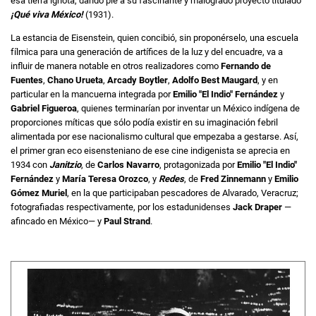
esa tierra ignota, dando pie a su fascinante y malogrado proyecto titulado
¡Qué viva México!
(1931).
La estancia de Eisenstein, quien concibió, sin proponérselo, una escuela
fílmica para una generación de artífices de la luz y del encuadre, va a
influir de manera notable en otros realizadores como
Fernando de
Fuentes
,
Chano Urueta
,
Arcady Boytler
,
Adolfo Best Maugard
, y en
particular en la mancuerna integrada por
Emilio "El Indio" Fernández
y
Gabriel Figueroa
, quienes terminarían por inventar un México indígena de
proporciones míticas que sólo podía existir en su imaginación febril
alimentada por ese nacionalismo cultural que empezaba a gestarse. Así,
el primer gran eco eisensteniano de ese cine indigenista se aprecia en
1934 con
Janitzio
, de
Carlos Navarro
, protagonizada por
Emilio "El Indio"
Fernández
y
María Teresa Orozco
, y
Redes
, de
Fred Zinnemann
y
Emilio
Gómez Muriel
, en la que participaban pescadores de Alvarado, Veracruz;
fotografiadas respectivamente, por los estadunidenses
Jack Draper
—
afincado en México— y
Paul Strand
.