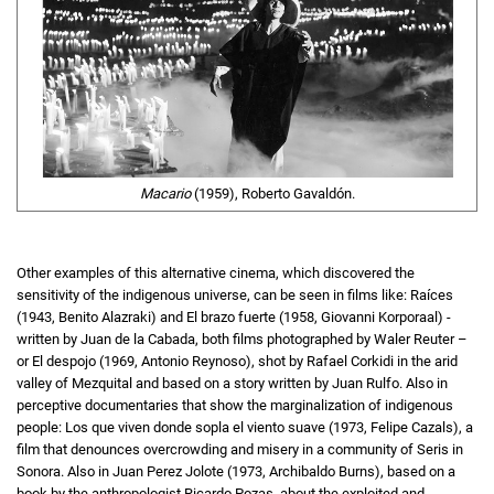
Macario
(1959), Roberto Gavaldón.
Other examples of this alternative cinema, which discovered the
sensitivity of the indigenous universe, can be seen in films like: Raíces
(1943, Benito Alazraki) and El brazo fuerte (1958, Giovanni Korporaal) -
written by Juan de la Cabada, both films photographed by Waler Reuter –
or El despojo (1969, Antonio Reynoso), shot by Rafael Corkidi in the arid
valley of Mezquital and based on a story written by Juan Rulfo. Also in
perceptive documentaries that show the marginalization of indigenous
people: Los que viven donde sopla el viento suave (1973, Felipe Cazals), a
film that denounces overcrowding and misery in a community of Seris in
Sonora. Also in Juan Perez Jolote (1973, Archibaldo Burns), based on a
book by the anthropologist Ricardo Pozas, about the exploited and