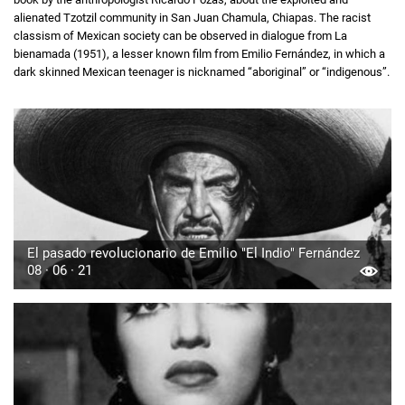
alienated Tzotzil community in San Juan Chamula, Chiapas. The racist
classism of Mexican society can be observed in dialogue from La
bienamada (1951), a lesser known film from Emilio Fernández, in which a
dark skinned Mexican teenager is nicknamed “aboriginal” or “indigenous”.
El pasado revolucionario de Emilio "El Indio" Fernández
08 · 06 · 21