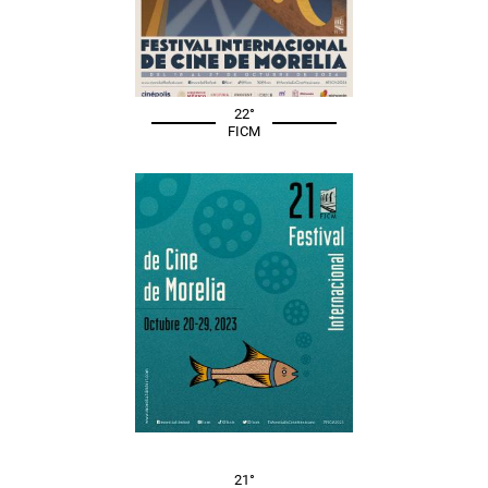
22°
FICM
21°