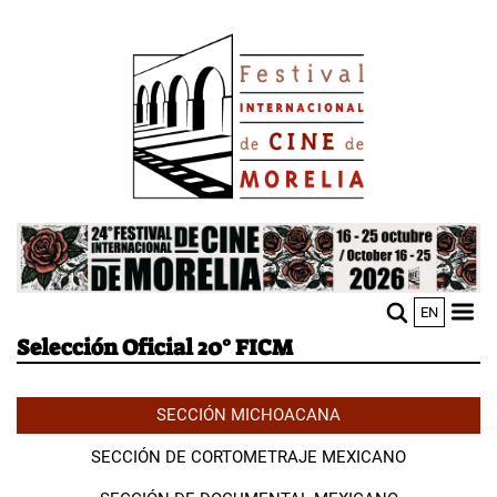
Pasar
Image
al
contenido
principal
Image
EN
M
Sho
Selección Oficial 20° FICM
n
mobi
men
SECCIÓN MICHOACANA
SECCIÓN DE CORTOMETRAJE MEXICANO