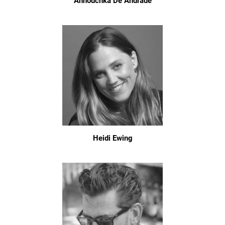
Annouchka De Andrade
Heidi Ewing