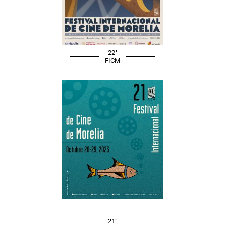
22°
FICM
21°