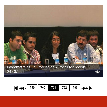
Largometrajes En Producción Y Post-Producción
24 · 07 · 05
Paginación
…
…
Page
759
Page
760
Página
761
Page
762
Page
763
actual