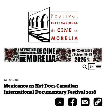
Pasar
Image
al
contenido
principal
Image
EN
M
Sho
n
mobi
men
26 · 04 · 18
Mexicanos en Hot Docs Canadian
International Documentary Festival 2018