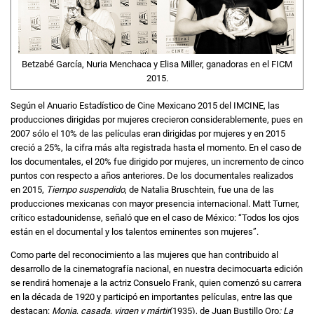
Betzabé García, Nuria Menchaca y Elisa Miller, ganadoras en el FICM
2015.
Según el Anuario Estadístico de Cine Mexicano 2015 del IMCINE, las
producciones dirigidas por mujeres crecieron considerablemente, pues en
2007 sólo el 10% de las películas eran dirigidas por mujeres y en 2015
creció a 25%, la cifra más alta registrada hasta el momento. En el caso de
los documentales, el 20% fue dirigido por mujeres, un incremento de cinco
puntos con respecto a años anteriores. De los documentales realizados
en 2015,
Tiempo suspendido
, de Natalia Bruschtein, fue una de las
producciones mexicanas con mayor presencia internacional. Matt Turner,
crítico estadounidense, señaló que en el caso de México: “Todos los ojos
están en el documental y los talentos eminentes son mujeres”.
Como parte del reconocimiento a las mujeres que han contribuido al
desarrollo de la cinematografía nacional, en nuestra decimocuarta edición
se rendirá homenaje a la actriz Consuelo Frank, quien comenzó su carrera
en la década de 1920 y participó en importantes películas, entre las que
destacan:
Monja, casada, virgen y mártir
(1935), de Juan Bustillo Oro
; La