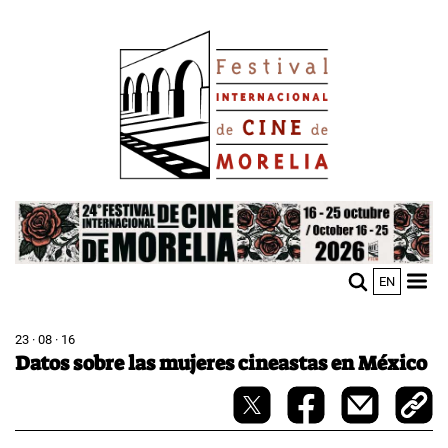
Pasar
Image
al
contenido
principal
Image
EN
M
Sho
n
mobi
men
23 · 08 · 16
Datos sobre las mujeres cineastas en México