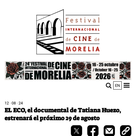
Pasar
Image
al
contenido
principal
Image
EN
M
Sho
n
mobi
men
12 · 08 · 24
EL ECO, el documental de Tatiana Huezo,
estrenará el próximo 29 de agosto