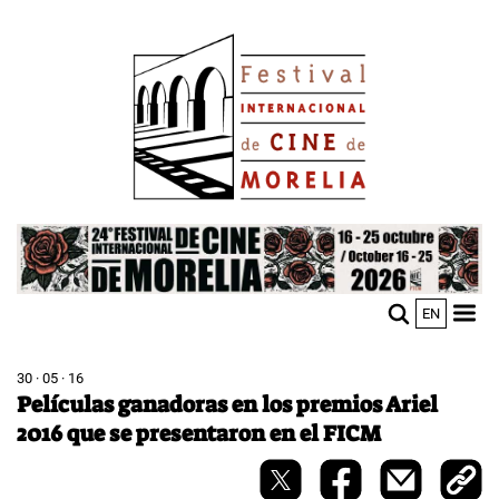
Pasar
Image
al
contenido
principal
Image
EN
M
Sho
n
mobi
men
30 · 05 · 16
Películas ganadoras en los premios Ariel
2016 que se presentaron en el FICM