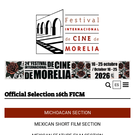
Skip
Image
to
main
content
Image
ES
M
Sho
Official Selection 16th FICM
n
mobi
men
MICHOACAN SECTION
MEXICAN SHORT FILM SECTION