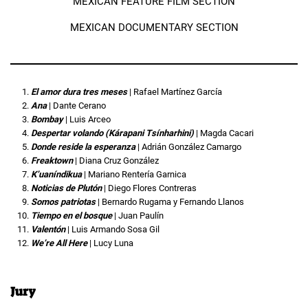
MEXICAN FEATURE FILM SECTION
MEXICAN DOCUMENTARY SECTION
El amor dura tres meses
| Rafael Martínez García
Ana
| Dante Cerano
Bombay
| Luis Arceo
Despertar volando (Kárapani Tsínharhini)
| Magda Cacari
Donde reside la esperanza
| Adrián González Camargo
Freaktown
| Diana Cruz González
K’uaníndikua
| Mariano Rentería Garnica
Noticias de Plutón
| Diego Flores Contreras
Somos patriotas
| Bernardo Rugama y Fernando Llanos
Tiempo en el bosque
| Juan Paulín
Valentón
| Luis Armando Sosa Gil
We’re All Here
| Lucy Luna
Jury