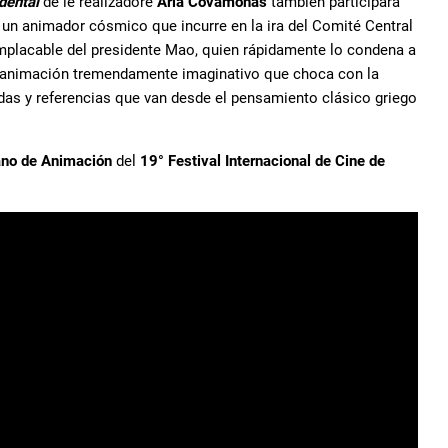
idental
de le realizadore
Aria Covamonas
también participará
 un animador cósmico que incurre en la ira del Comité Central
 implacable del presidente Mao, quien rápidamente lo condena a
de animación tremendamente imaginativo que choca con la
urdas y referencias que van desde el pensamiento clásico griego
ano de Animación
del
19° Festival Internacional de Cine de