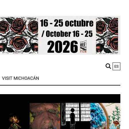
ES
M
VISIT MICHOACÁN
n