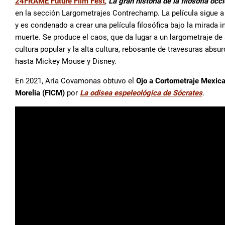
24FRAME Future Film Fest
,
La gran historia de la filosofía occ
en la sección Largometrajes Contrechamp. La película sigue a
y es condenado a crear una película filosófica bajo la mirada
muerte. Se produce el caos, que da lugar a un largometraje 
cultura popular y la alta cultura, rebosante de travesuras abs
hasta Mickey Mouse y Disney.
En 2021, Aria Covamonas obtuvo el
Ojo a Cortometraje Mexic
Morelia (FICM)
por
La odisea espeleológica de Sócrates
.