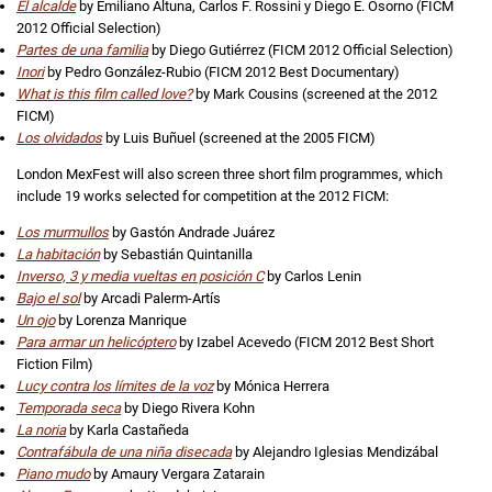
El alcalde
by Emiliano Altuna, Carlos F. Rossini y Diego E. Osorno (FICM
2012 Official Selection)
Partes de una familia
by Diego Gutiérrez (FICM 2012 Official Selection)
Inori
by Pedro González-Rubio (FICM 2012 Best Documentary)
What is this film called love?
by Mark Cousins (screened at the 2012
FICM)
Los olvidados
by Luis Buñuel (screened at the 2005 FICM)
London MexFest will also screen three short film programmes, which
include 19 works selected for competition at the 2012 FICM:
Los murmullos
by Gastón Andrade Juárez
La habitación
by Sebastián Quintanilla
Inverso, 3 y media vueltas en posición C
by Carlos Lenin
Bajo el sol
by Arcadi Palerm-Artís
Un ojo
by Lorenza Manrique
Para armar un helicóptero
by Izabel Acevedo (FICM 2012 Best Short
Fiction Film)
Lucy contra los límites de la voz
by Mónica Herrera
Temporada seca
by Diego Rivera Kohn
La noria
by Karla Castañeda
Contrafábula de una niña disecada
by Alejandro Iglesias Mendizábal
Piano mudo
by Amaury Vergara Zatarain