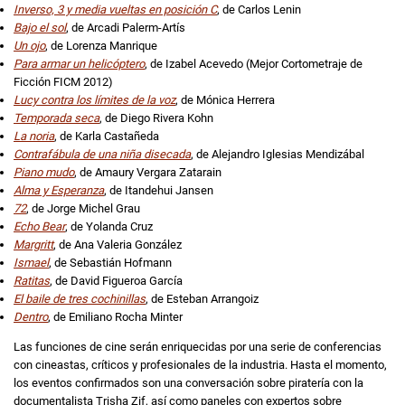
Inverso, 3 y media vueltas en posición C
, de Carlos Lenin
Bajo el sol
, de Arcadi Palerm-Artís
Un ojo
, de Lorenza Manrique
Para armar un helicóptero
, de Izabel Acevedo (Mejor Cortometraje de
Ficción FICM 2012)
Lucy contra los límites de la voz
, de Mónica Herrera
Temporada seca
, de Diego Rivera Kohn
La noria
, de Karla Castañeda
Contrafábula de una niña disecada
, de Alejandro Iglesias Mendizábal
Piano mudo
, de Amaury Vergara Zatarain
Alma y Esperanza
, de Itandehui Jansen
72
, de Jorge Michel Grau
Echo Bear
, de Yolanda Cruz
Margritt
, de Ana Valeria González
Ismael
, de Sebastián Hofmann
Ratitas
, de David Figueroa García
El baile de tres cochinillas
, de Esteban Arrangoiz
Dentro
, de Emiliano Rocha Minter
Las funciones de cine serán enriquecidas por una serie de conferencias
con cineastas, críticos y profesionales de la industria. Hasta el momento,
los eventos confirmados son una conversación sobre piratería con la
documentalista Trisha Zif, así como paneles con expertos sobre