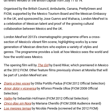
different venues of the British capital from July 11 to 14.
Organised by the British Council, Ambulante, Canana, PrettyGreen and
FICM, supported by the Mexico Tourism Board and the Mexican Embassy
in the UK, and sponsored by Jose Cuervo and Wahaca, London MexFest is
a celebration of Mexican talent and proof of the growing cultural
collaboration between Mexico and the UK.
London MexFest 2013’s cinematographic programme offers a cross-
section of Mexico’s vibrant film scene, highlighting works by a new
generation of Mexican directors who explore a variety of styles and
genres. The programme provides a look at how Mexico sees the world and
how the world sees Mexico.
The opening film will by
The Girl
by David Riker, which premiered in Mexico
at the 2012 FICM. Other feature films previously shown at Morelia that will
be part of London MexFest are:
Diario a tres voces
by Otilia Portillo Padua (FICM 2012 Official Selection)
Amor, dolor y viceversa
by Alfonso Pineda Ulloa (FICM 2008 Official
Selection)
Halley
by Sebastián Hofmann (FICM 2012 Official Selection)
Cinco días sin Nora
by Mariana Chenillo (FICM 2008 Audience Award)
Los mejores temas
by Nicolás Pereda (screened at the 2012 FICM)