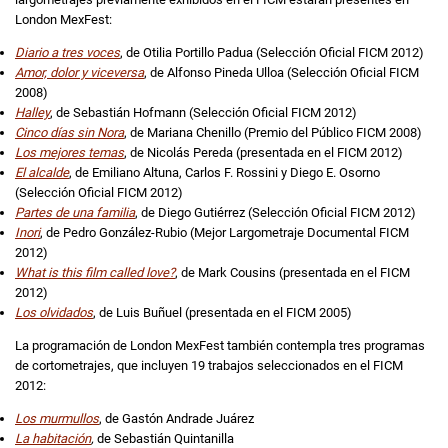
London MexFest:
Diario a tres voces
, de Otilia Portillo Padua (Selección Oficial FICM 2012)
Amor, dolor y viceversa
, de Alfonso Pineda Ulloa (Selección Oficial FICM
2008)
Halley
, de Sebastián Hofmann (Selección Oficial FICM 2012)
Cinco días sin Nora
, de Mariana Chenillo (Premio del Público FICM 2008)
Los mejores temas
, de Nicolás Pereda (presentada en el FICM 2012)
El alcalde
, de Emiliano Altuna, Carlos F. Rossini y Diego E. Osorno
(Selección Oficial FICM 2012)
Partes de una familia
, de Diego Gutiérrez (Selección Oficial FICM 2012)
Inori
, de Pedro González-Rubio (Mejor Largometraje Documental FICM
2012)
What is this film called love?
, de Mark Cousins (presentada en el FICM
2012)
Los olvidados
, de Luis Buñuel (presentada en el FICM 2005)
La programación de London MexFest también contempla tres programas
de cortometrajes, que incluyen 19 trabajos seleccionados en el FICM
2012:
Los murmullos
, de Gastón Andrade Juárez
La habitación
,
de Sebastián Quintanilla