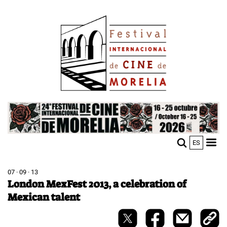
Skip
Image
to
main
content
Image
ES
M
Sho
n
mobi
men
07 · 09 · 13
London MexFest 2013, a celebration of
Mexican talent