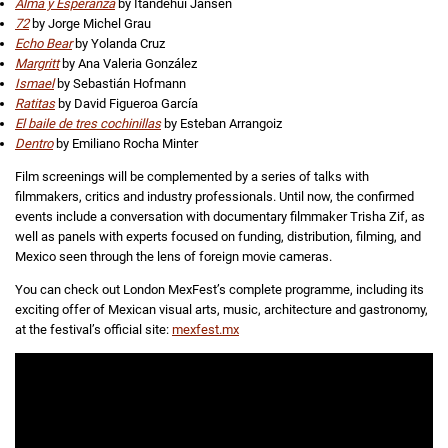
Alma y Esperanza
by Itandehui Jansen
72
by Jorge Michel Grau
Echo Bear
by Yolanda Cruz
Margritt
by Ana Valeria González
Ismael
by Sebastián Hofmann
Ratitas
by David Figueroa García
El baile de tres cochinillas
by Esteban Arrangoiz
Dentro
by Emiliano Rocha Minter
Film screenings will be complemented by a series of talks with
filmmakers, critics and industry professionals. Until now, the confirmed
events include a conversation with documentary filmmaker Trisha Zif, as
well as panels with experts focused on funding, distribution, filming, and
Mexico seen through the lens of foreign movie cameras.
You can check out London MexFest’s complete programme, including its
exciting offer of Mexican visual arts, music, architecture and gastronomy,
at the festival’s official site:
mexfest.mx