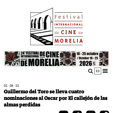
Skip
Image
to
main
content
Image
ES
M
Sho
n
mobi
men
02 · 08 · 22
Guillermo del Toro se lleva cuatro
nominaciones al Oscar por El callejón de las
almas perdidas