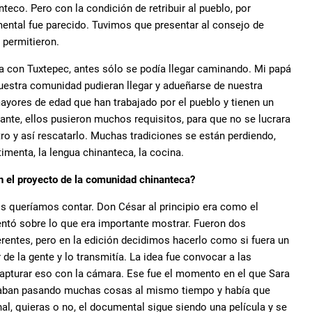
teco. Pero con la condición de retribuir al pueblo, por
umental fue parecido. Tuvimos que presentar al consejo de
 permitieron.
a con Tuxtepec, antes sólo se podía llegar caminando. Mi papá
uestra comunidad pudieran llegar y adueñarse de nuestra
ayores de edad que han trabajado por el pueblo y tienen un
ante, ellos pusieron muchos requisitos, para que no se lucrara
tro y así rescatarlo. Muchas tradiciones se están perdiendo,
imenta, la lengua chinanteca, la cocina.
en el proyecto de la comunidad chinanteca?
os queríamos contar. Don César al principio era como el
ientó sobre lo que era importante mostrar. Fueron dos
erentes, pero en la edición decidimos hacerlo como si fuera un
de la gente y lo transmitía. La idea fue convocar a las
capturar eso con la cámara. Ese fue el momento en el que Sara
 estaban pasando muchas cosas al mismo tiempo y había que
al, quieras o no, el documental sigue siendo una película y se