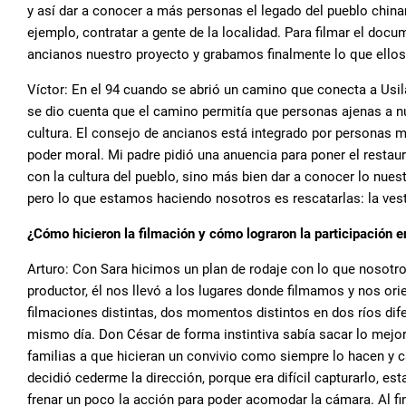
y así dar a conocer a más personas el legado del pueblo chinan
ejemplo, contratar a gente de la localidad. Para filmar el doc
ancianos nuestro proyecto y grabamos finalmente lo que ellos
Víctor: En el 94 cuando se abrió un camino que conecta a Usil
se dio cuenta que el camino permitía que personas ajenas a n
cultura. El consejo de ancianos está integrado por personas m
poder moral. Mi padre pidió una anuencia para poner el restaur
con la cultura del pueblo, sino más bien dar a conocer lo nues
pero lo que estamos haciendo nosotros es rescatarlas: la vest
¿Cómo hicieron la filmación y cómo lograron la participación 
Arturo: Con Sara hicimos un plan de rodaje con lo que nosotr
productor, él nos llevó a los lugares donde filmamos y nos or
filmaciones distintas, dos momentos distintos en dos ríos dif
mismo día. Don César de forma instintiva sabía sacar lo mejor 
familias a que hicieran un convivio como siempre lo hacen y 
decidió cederme la dirección, porque era difícil capturarlo,
frenar un poco la acción para poder acomodar la cámara. Al fin