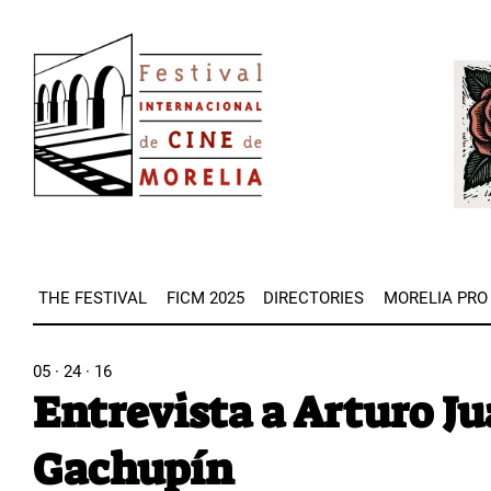
Skip
Image
to
Imag
main
content
THE FESTIVAL
FICM 2025
DIRECTORIES
MORELIA PRO
05 · 24 · 16
Entrevista a Arturo Ju
Gachupín