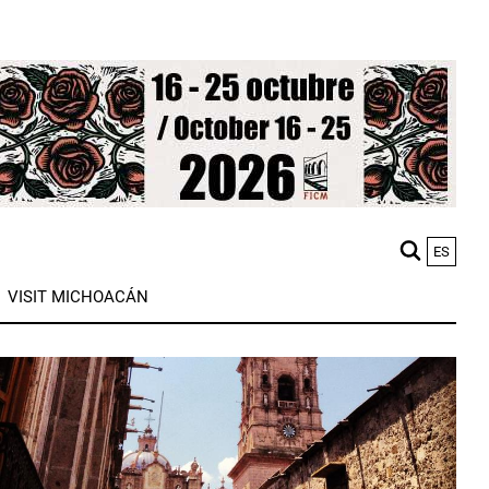
ES
M
VISIT MICHOACÁN
n