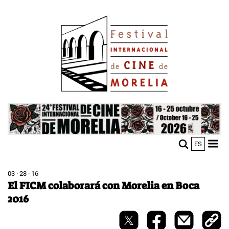
Skip
Image
to
main
content
Image
ES
M
Sho
n
mobi
men
03 · 28 · 16
El FICM colaborará con Morelia en Boca
2016