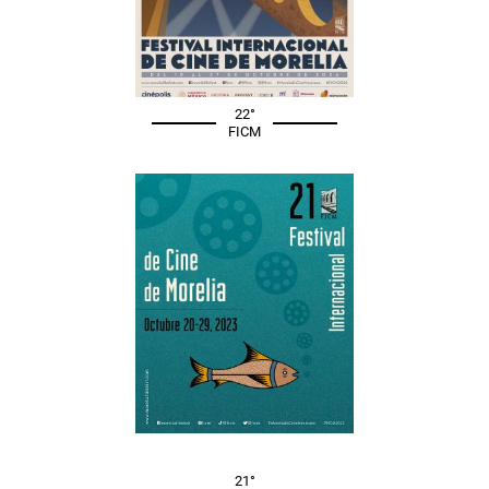
22°
FICM
21°