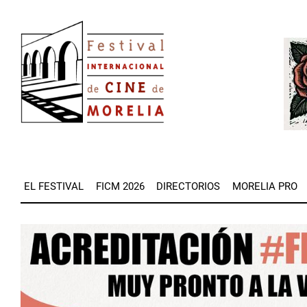
Pasar
Image
al
Imag
contenido
principal
EL FESTIVAL
FICM 2026
DIRECTORIOS
MORELIA PRO