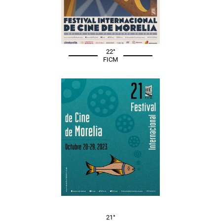
22°
FICM
21°