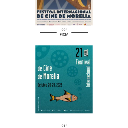
22°
FICM
21°