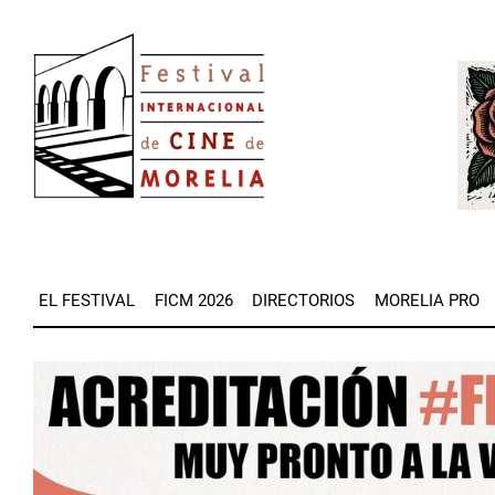
Pasar
Image
al
Imag
contenido
principal
EL FESTIVAL
FICM 2026
DIRECTORIOS
MORELIA PRO