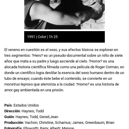
1991 | Color | 1h 25
El veneno en cuestión es el sexo, y sus efectos tóxicos se exploran en
tres segmentos: ?Hero? es un pseudo-documental sobre un niño de siete
años que mata a su padre y luego asciende al cielo. ?Horror? es una
alocada historia científica filmada como una película de Roger Corman, en
donde un científico logra destilar la esencia del sexo humano dentro de un
tubo de ensayo; cuando éste bebe el contenido, se convierte en un
monstruo leproso que aterroriza a la ciudad. ?Homo? es una historia de
amor gay ambientada en una prisión.
País
: Estados Unidos
Dirección
: Haynes; Todd
Guión
: Haynes; Todd, Genet;Jean
Producción
: Vachon; Christine, Schamus; James, Greenbaum; Brian
Fotografía
: Ellsworth; Barry, Alberti; Maryse