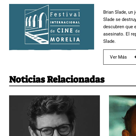
Brian Slade, un 
Slade se destru
descubren que el
asesinato. El re
Slade.
Ver Más
Noticias Relacionadas