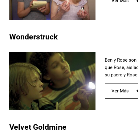
Ver Más
Wonderstruck
Ben y Rose son 
que Rose, aisla
su padre y Rose
Ver Más
Velvet Goldmine