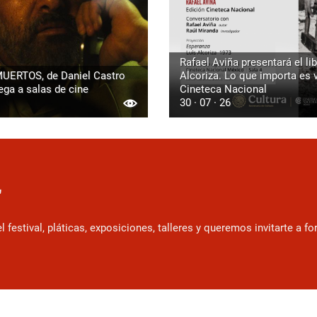
Rafael Aviña presentará el lib
UERTOS, de Daniel Castro
Alcoriza. Lo que importa es vi
ega a salas de cine
Cineteca Nacional
30 · 07 · 26
r
estival, pláticas, exposiciones, talleres y queremos invitarte a f