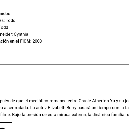
Unidos
es; Todd
Todd
neider; Cynthia
ación en el FICM
: 2008
pués de que el mediático romance entre Gracie Atherton-Yu y su jov
 va a ser rodada. La actriz Elizabeth Berry pasará un tiempo con la f
l filme. Bajo la presión de esta mirada externa, la dinámica familia