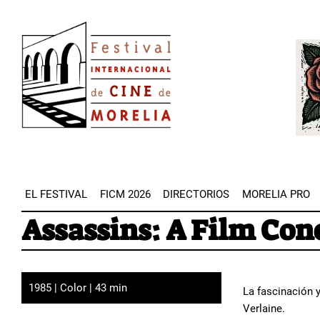
Pasar
Image
al
Imag
contenido
principal
EL FESTIVAL
FICM 2026
DIRECTORIOS
MORELIA PRO
Assassins: A Film Co
1985 | Color | 43 min
La fascinación y
Verlaine.