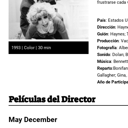
frustrarse cada
País
: Estados 
Dirección
: Hayn
Guión
: Haynes; 
Producción
: Vac
Fotografía
: Albe
1993 | Color | 30 min
Sonido
: Dolan; 
Música
: Bennet
Reparto
:Bonifan
Gallagher; Gina
Año de Particip
Películas del Director
May December