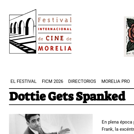
Pasar
Image
al
Imag
contenido
principal
EL FESTIVAL
FICM 2026
DIRECTORIOS
MORELIA PRO
Dottie Gets Spanked
En plena época 
Frank, la excént