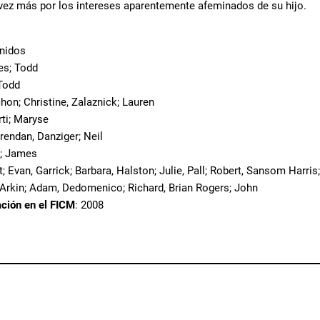
 vez más por los intereses aparentemente afeminados de su hijo.
Unidos
es; Todd
Todd
hon; Christine, Zalaznick; Lauren
rti; Maryse
Brendan, Danziger; Neil
t; James
t; Evan, Garrick; Barbara, Halston; Julie, Pall; Robert, Sansom Harris
, Arkin; Adam, Dedomenico; Richard, Brian Rogers; John
ación en el FICM
: 2008