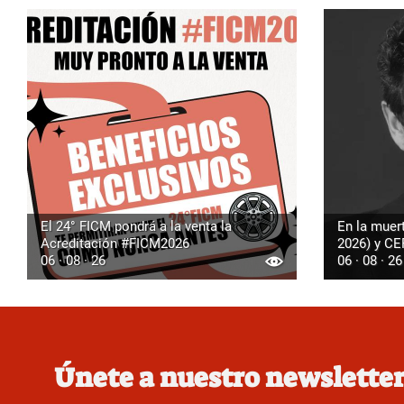
El 24° FICM pondrá a la venta la
En la muer
Acreditación #FICM2026
2026) y C
06 · 08 · 26
06 · 08 · 26
Únete a nuestro newslette