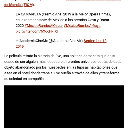
de Morelia (FICM)
.
LA CAMARISTA (Premio Ariel 2019 a la Mejor Ópera Prima),
es la representante de México a los premios Goya y Oscar
2020.
#MéxicoRumboAlOscar
#MéxicoRumboAlGoya
pic.twitter.com/6XooHxIXli
— AcademiaCineMx (@AcademiaCineMx)
September 12,
2019
La película retrata la historia de Eve, una solitaria camarista que en su
deseo de ser alguien más, descubre diferentes universos detrás de cada
objeto abandonado por los huéspedes en las lujosas habitaciones que
asea en el hotel donde trabaja. Eve sueña a través de ellos y transforma
su soledad en compañía.