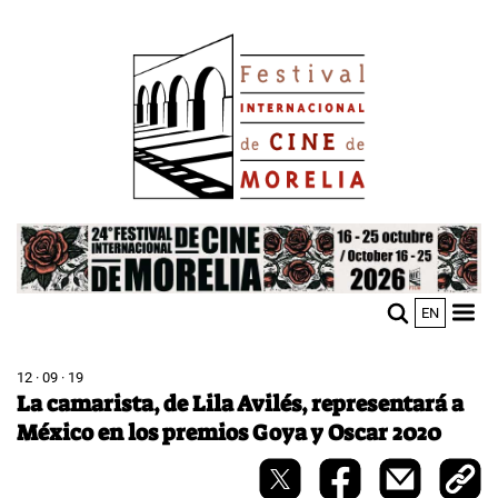
Pasar
Image
al
contenido
principal
Image
EN
M
Sho
n
mobi
men
12 · 09 · 19
La camarista, de Lila Avilés, representará a
México en los premios Goya y Oscar 2020